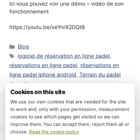
Ici vous pouvez voir une démo – vidéo de son
fonctionnement
https://youtu.be/veYnrX2DQt8
Categories
Blog
Tags
logiciel de réservation en ligne padel
,
réservations en ligne padel
,
réservations en
ligne padel iphone android
,
Terrain du padel
domotiques
Cookies on this site
Nouveau gazon monofilament bouclée pour
We use our own cookies that are needed for the site
les courts de padel
to work and, only with your permission, measurement
Que tipos de campos de padel existem?
cookies to see which pages get visited so we can
improve them. You can accept them, reject them all or
choose.
Read the cookie policy