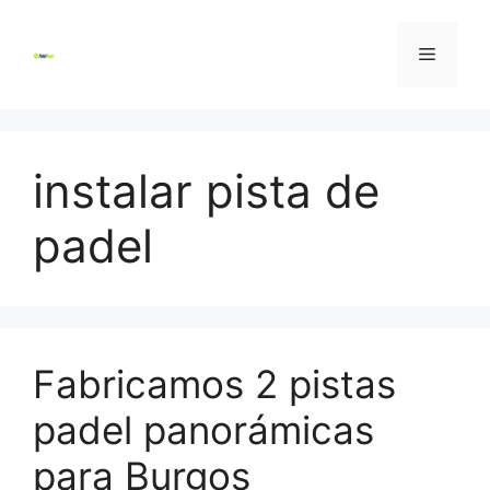
Skip
to
Menu
content
instalar pista de
padel
Fabricamos 2 pistas
padel panorámicas
para Burgos