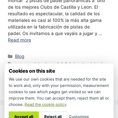
montar 2 pistas de padel panorámicas a uno
de los mejores Clubs de Castilla y Leon. El
resultado es espectacular, la calidad de los
materiales es casi al 100% la más alta gama
utilizada en la fabricación de pistas de
padel. Os invitamos a que vayáis a jugar y …
Read more
Categories
Blog
Tags
compra pista de padel
,
fabricante pista de
Cookies on this site
padel
,
instalar pista de padel
,
montaje pista de
We use our own cookies that are needed for the site
padel
,
Pista Padel Panorámica
,
precio pista de
to work and, only with your permission, measurement
padel
cookies to see which pages get visited so we can
improve them. You can accept them, reject them all or
choose.
Read the cookie policy
© 2026 PadelMagic | Fabricante de pistas de padel
•
Accept all
Reject all
Customise