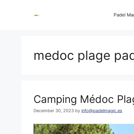
Skip
to
Padel Ma
content
medoc plage pad
Camping Médoc Plag
December 30, 2023
by
info@padelmagic.es