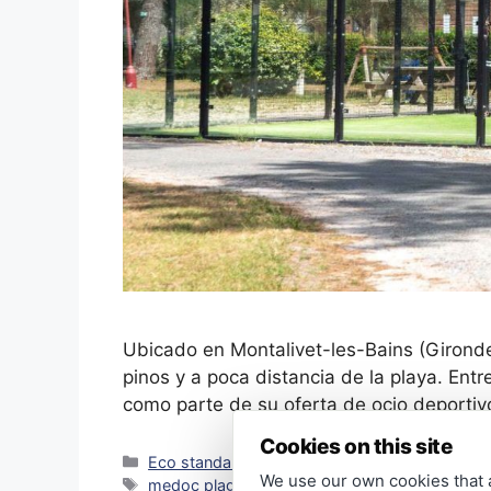
Ubicado en Montalivet-les-Bains (Girond
pinos y a poca distancia de la playa. En
como parte de su oferta de ocio deportivo
Cookies on this site
Categories
Eco standard
,
Proyectos pistas padel
We use our own cookies that 
Tags
medoc plage padel