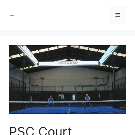
Skip
to
Menu
content
PSC Court,